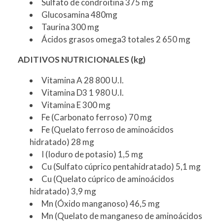
Sulfato de condroitina 375 mg
Glucosamina 480mg
Taurina 300 mg
Ácidos grasos omega3 totales 2 650 mg
ADITIVOS NUTRICIONALES (kg)
Vitamina A 28 800 U.I.
Vitamina D3 1 980 U.I.
Vitamina E 300 mg
Fe (Carbonato ferroso) 70 mg
Fe (Quelato ferroso de aminoácidos
hidratado) 28 mg
I (Ioduro de potasio) 1,5 mg
Cu (Sulfato cúprico pentahidratado) 5,1 mg
Cu (Quelato cúprico de aminoácidos
hidratado) 3,9 mg
Mn (Óxido manganoso) 46,5 mg
Mn (Quelato de manganeso de aminoácidos